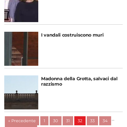
I vandali costruiscono muri
Madonna della Grotta, salvaci dal
razzismo
…
« Precedente
1
30
31
32
33
34