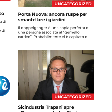
UNCATEGORIZED
to
Porta Nuova: ancora ruspe per
smantellare i giardini
a di
Il doppelganger è una copia perfetta di
 di
una persona associata al “gemello
cattivo”. Probabilmente vi è capitato di
vedere qualche ...
Continua a leggere
admin@admin.com
3 days fa
UNCATEGORIZED
Sicindustria Trapani apre