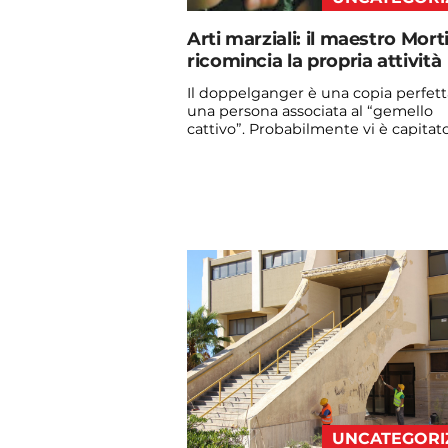
Arti marziali: il maestro Morti
ricomincia la propria attività
Il doppelganger è una copia perfett
una persona associata al “gemello
cattivo”. Probabilmente vi è capitato
vedere qualche ...
Continua a leggere
admin@admin.com
3 days fa
UNCATEGORI