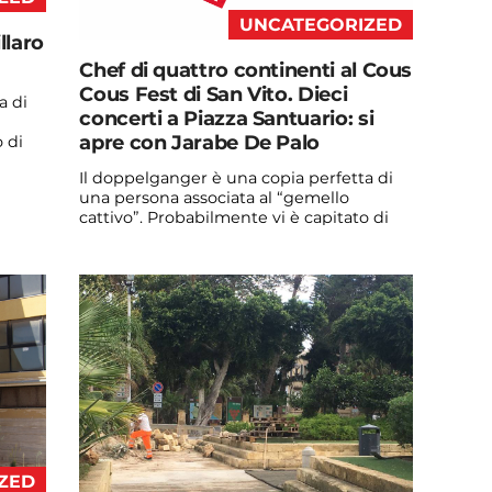
UNCATEGORIZED
llaro
Chef di quattro continenti al Cous
Cous Fest di San Vito. Dieci
a di
concerti a Piazza Santuario: si
apre con Jarabe De Palo
 di
Il doppelganger è una copia perfetta di
una persona associata al “gemello
cattivo”. Probabilmente vi è capitato di
vedere qualche ...
Continua a leggere
admin@admin.com
3 days fa
ZED