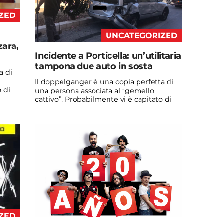
ZED
UNCATEGORIZED
zara,
Incidente a Porticella: un’utilitaria
tampona due auto in sosta
a di
Il doppelganger è una copia perfetta di
 di
una persona associata al “gemello
cattivo”. Probabilmente vi è capitato di
vedere qualche ...
Continua a leggere
admin@admin.com
3 days fa
ZED