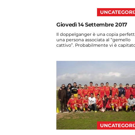
UNCATEGORI
Giovedì 14 Settembre 2017
Il doppelganger è una copia perfett
una persona associata al “gemello
cattivo”. Probabilmente vi è capitato
vedere qualche ...
Continua a leggere
admin@admin.com
3 days fa
UNCATEGORI