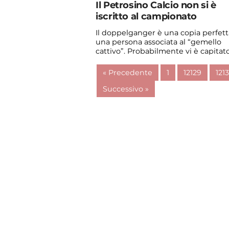
Il Petrosino Calcio non si è
iscritto al campionato
Il doppelganger è una copia perfett
una persona associata al “gemello
cattivo”. Probabilmente vi è capitato
vedere qualche ...
« Precedente
1
12129
121
Continua a leggere
Successivo »
admin@admin.com
3 days fa