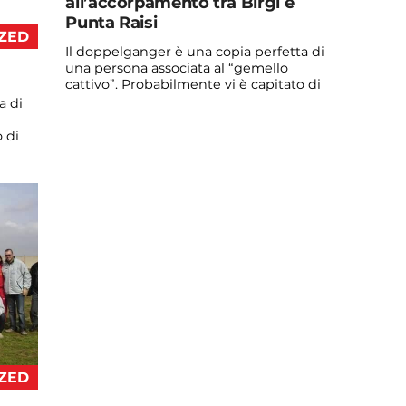
all’accorpamento tra Birgi e
Punta Raisi
ZED
Il doppelganger è una copia perfetta di
una persona associata al “gemello
cattivo”. Probabilmente vi è capitato di
vedere qualche ...
a di
Continua a leggere
 di
admin@admin.com
3 days fa
ZED