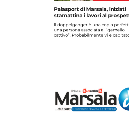
Palasport di Marsala, iniziati
stamattina i lavori al prospet
Il doppelganger è una copia perfett
una persona associata al “gemello
cattivo”. Probabilmente vi è capitato
vedere qualche ...
Continua a leggere
admin@admin.com
3 days fa