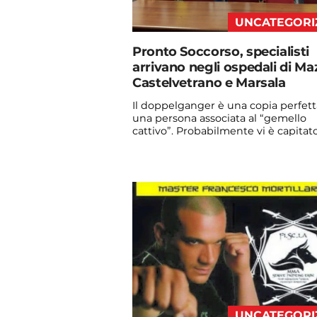
UNCATEGORI
Pronto Soccorso, specialisti
arrivano negli ospedali di Ma
Castelvetrano e Marsala
Il doppelganger è una copia perfett
una persona associata al “gemello
cattivo”. Probabilmente vi è capitato
vedere qualche ...
Continua a leggere
admin@admin.com
3 days fa
UNCATEGORI