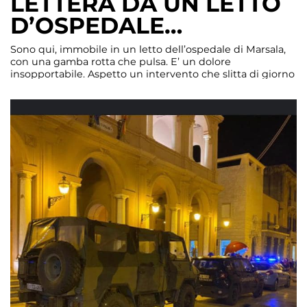
LETTERA DA UN LETTO
D’OSPEDALE…
Sono qui, immobile in un letto dell’ospedale di Marsala,
con una gamba rotta che pulsa. E’ un dolore
insopportabile. Aspetto un intervento che slitta di giorno
in giorno, perché prima di me ci sono i casi urgenti.
Dicono che non possono far entrare i familiari. Misure
anti-Covid rigorosissime che perdurano. Restano solo i
parenti o […]