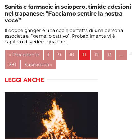
Sanità e farmacie in sciopero, timide adesioni
nel trapanese: “Facciamo sentire la nostra
voce”
Il doppelganger è una copia perfetta di una persona
associata al “gemello cattivo”. Probabilmente vi è
capitato di vedere qualche ...
Continua a leggere
…
« Precedente
1
9
10
11
12
13
…
admin@admin.com
3 days fa
381
Successivo »
LEGGI ANCHE