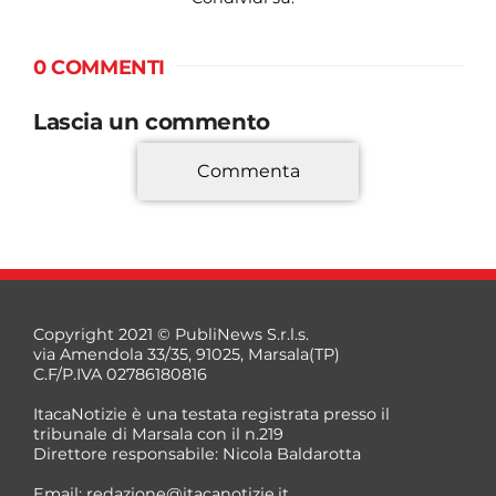
0 COMMENTI
Lascia un commento
Commenta
*
Copyright 2021 © PubliNews S.r.l.s.
via Amendola 33/35, 91025, Marsala(TP)
C.F/P.IVA 02786180816
ItacaNotizie è una testata registrata presso il
tribunale di Marsala con il n.219
Direttore responsabile: Nicola Baldarotta
*
Email:
redazione@itacanotizie.it