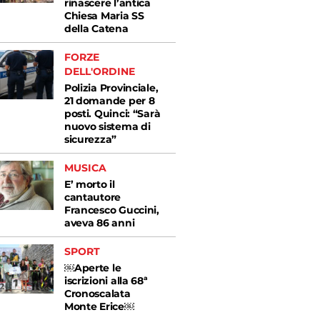
rinascere l’antica
Chiesa Maria SS
della Catena
FORZE
DELL'ORDINE
Polizia Provinciale,
21 domande per 8
posti. Quinci: “Sarà
nuovo sistema di
sicurezza”
MUSICA
E’ morto il
cantautore
Francesco Guccini,
aveva 86 anni
SPORT
￼Aperte le
iscrizioni alla 68ª
Cronoscalata
Monte Erice￼