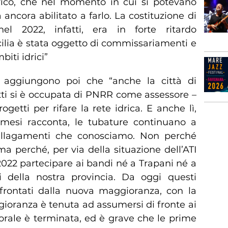
rico, che nel momento in cui si potevano
 ancora abilitato a farlo. La costituzione di
el 2022, infatti, era in forte ritardo
cilia è stata oggetto di commissariamenti e
biti idrici”
ne aggiungono poi che “anche la città di
ti si è occupata di PNRR come assessore –
etti per rifare la rete idrica. E anche lì,
mesi racconta, le tubature continuano a
 allagamenti che conosciamo. Non perché
 perché, per via della situazione dell’ATI
 2022 partecipare ai bandi né a Trapani né a
 della nostra provincia. Da oggi questi
frontati dalla nuova maggioranza, con la
ioranza è tenuta ad assumersi di fronte ai
orale è terminata, ed è grave che le prime