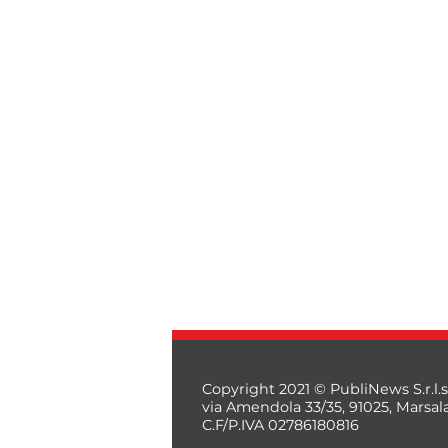
Copyright 2021 © PubliNews S.r.l.s
via Amendola 33/35, 91025, Marsal
C.F/P.IVA 02786180816