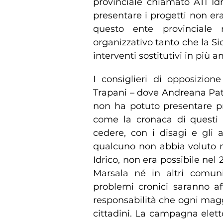
provinciale chiamato ATI Id
presentare i progetti non era
questo ente provinciale n
organizzativo tanto che la Si
interventi sostitutivi in più am
I consiglieri di opposizio
Trapani – dove Andreana Pat
non ha potuto presentare prog
come la cronaca di questi 
cedere, con i disagi e gli
qualcuno non abbia voluto ma
Idrico, non era possibile nel
Marsala né in altri comuni
problemi cronici saranno af
responsabilità che ogni magg
cittadini. La campagna elett