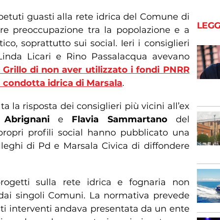
ipetuti guasti alla rete idrica del Comune di
LEGG
re preoccupazione tra la popolazione e a
co, soprattutto sui social. Ieri i consiglieri
Linda Licari e Rino Passalacqua avevano
Grillo di non aver utilizzato i fondi PNRR
 condotta idrica di Marsala
.
a la risposta dei consiglieri più vicini all’ex
o Abrignani
e
Flavia Sammartano
del
ropri profili social hanno pubblicato una
lleghi di Pd e Marsala Civica di diffondere
ogetti sulla rete idrica e fognaria non
dai singoli Comuni. La normativa prevede
sti interventi andava presentata da un ente