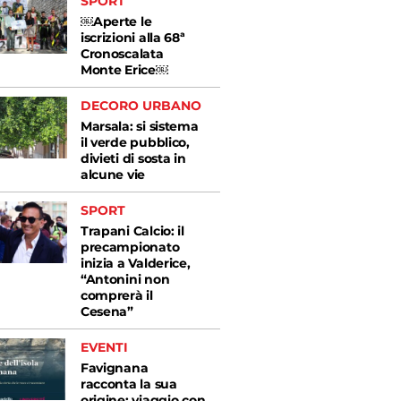
SPORT
￼Aperte le
iscrizioni alla 68ª
Cronoscalata
Monte Erice￼
DECORO URBANO
Marsala: si sistema
il verde pubblico,
divieti di sosta in
alcune vie
SPORT
Trapani Calcio: il
precampionato
inizia a Valderice,
“Antonini non
comprerà il
Cesena”
EVENTI
Favignana
racconta la sua
origine: viaggio con