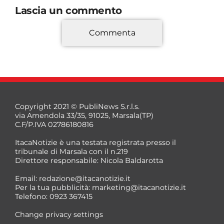
Lascia un commento
Commenta
*
Copyright 2021 © PubliNews S.r.l.s.
via Amendola 33/35, 91025, Marsala(TP)
C.F/P.IVA 02786180816
ItacaNotizie è una testata registrata presso il
tribunale di Marsala con il n.219
Direttore responsabile: Nicola Baldarotta
*
Email:
redazione@itacanotizie.it
*
Per la tua pubblicità:
marketing@itacanotizie.it
Telefono: 0923 367415
Change privacy settings