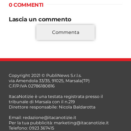
0 COMMENTI
Lascia un commento
Commenta
*
Copyright 2021 © PubliNews S.r.l.s.
via Amendola 33/35, 91025, Marsala(TP)
C.F/P.IVA 02786180816
ItacaNotizie è una testata registrata presso il
tribunale di Marsala con il n.219
Direttore responsabile: Nicola Baldarotta
*
Email:
redazione@itacanotizie.it
*
Per la tua pubblicità:
marketing@itacanotizie.it
Telefono: 0923 367415