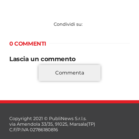
Condividi su:
0 COMMENTI
Lascia un commento
Commenta
*
Copyright 2021 © PubliNews S.r.l.s.
via Amendola 33/35, 91025, Marsala(TP)
C.F/P.IVA 02786180816