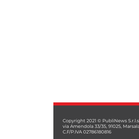
Copyright 2021 © PubliNews S.r.l.s
via Amendola 33/35, 91025, Marsal
C.F/P.IVA 02786180816