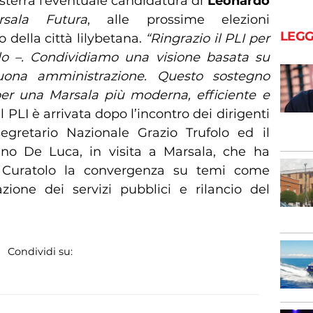
sterrà l’eventuale candidatura di
Leonardo
rsala Futura
, alle prossime elezioni
LEGG
della città lilybetana.
“Ringrazio il PLI per
olo –. Condividiamo una visione basata su
 buona amministrazione. Questo sostegno
per una Marsala più moderna, efficiente e
l PLI è arrivata dopo l’incontro dei dirigenti
segretario Nazionale Grazio Trufolo ed il
ano De Luca, in visita a Marsala, che ha
 Curatolo la convergenza su temi come
ione dei servizi pubblici e rilancio del
Condividi su: