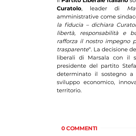
Il
Partito Liberale Italiano
so
Curatolo
, leader di
Ma
amministrative come sindaco 
la fiducia – dichiara Curat
libertà, responsabilità e
rafforza il nostro impegno 
trasparente
“. La decisione de
liberali di Marsala con il 
presidente del partito Stef
determinato il sostegno a
sviluppo economico, innovaz
territorio.
0 COMMENTI