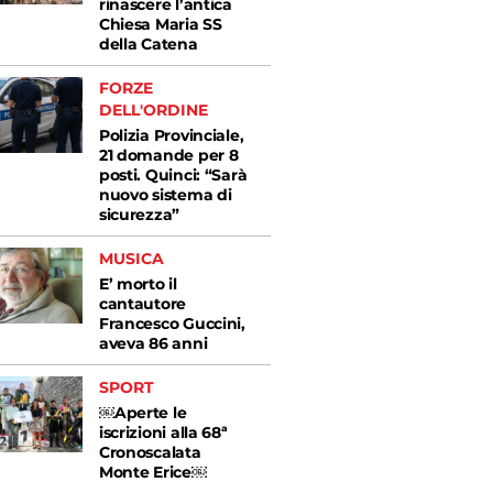
rinascere l’antica
Chiesa Maria SS
della Catena
FORZE
DELL'ORDINE
Polizia Provinciale,
21 domande per 8
posti. Quinci: “Sarà
nuovo sistema di
sicurezza”
MUSICA
E’ morto il
cantautore
Francesco Guccini,
aveva 86 anni
SPORT
￼Aperte le
iscrizioni alla 68ª
Cronoscalata
Monte Erice￼