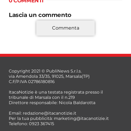
0 COMMENTI
Lascia un commento
Commenta
*
Copyright 2021 © PubliNews S.r.l.s.
via Amendola 33/35, 91025, Marsala(TP)
C.F/P.IVA 02786180816
ItacaNotizie è una testata registrata presso il
tribunale di Marsala con il n.219
Direttore responsabile: Nicola Baldarotta
*
Email:
redazione@itacanotizie.it
*
Per la tua pubblicità:
marketing@itacanotizie.it
Telefono: 0923 367415