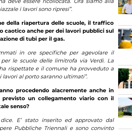
na deve essere ricollocata. Ora siamo alla
azzale i lavori sono ripresi”.
e della riapertura delle scuole, il traffico
to caotico anche per dei lavori pubblici sul
zione di tubi per il gas.
ammati in ore specifiche per agevolare il
per le scuole delle limitrofa via Verdi. La
ha rispettate e il comune ha provveduto a
 lavori al porto saranno ultimati”.
stanno procedendo alacremente anche in
 previsto un collegamento viario con il
tale senso?
 dice. E’ stato inserito ed approvato dal
pere Pubbliche Triennali e sono convinto