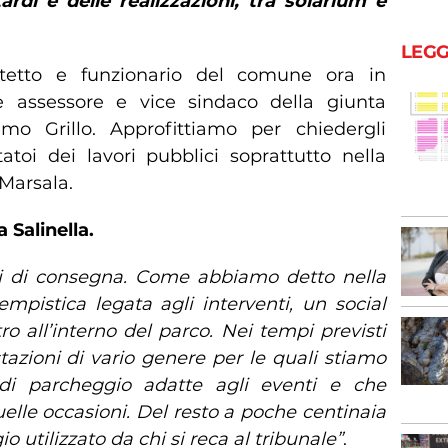
tardi e delle realizzazioni, tra solarium e
LEGG
tetto e funzionario del comune ora in
è assessore e vice sindaco della giunta
mo Grillo. Approfittiamo per chiedergli
atoi dei lavori pubblici soprattutto nella
Marsala.
 Salinella.
i di consegna. Come abbiamo detto nella
mpistica legata agli interventi, un social
o all’interno del parco. Nei tempi previsti
tazioni di vario genere per le quali stiamo
di parcheggio adatte agli eventi e che
uelle occasioni. Del resto a poche centinaia
o utilizzato da chi si reca al tribunale”
.