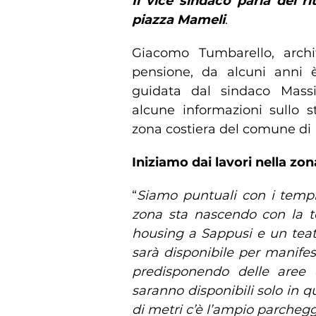
Il vice sindaco parla dei ri
piazza Mameli
.
Giacomo Tumbarello, archi
pensione, da alcuni anni 
guidata dal sindaco Massi
alcune informazioni sullo st
zona costiera del comune di 
Iniziamo dai lavori nella zona
“
Siamo puntuali con i temp
zona sta nascendo con la te
housing a Sappusi e un teatr
sarà disponibile per manifes
predisponendo delle aree 
saranno disponibili solo in q
di metri c’è l’ampio parcheggi