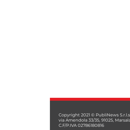
*
*
Copyright 2021 © PubliNews S.r.l.s
via Amendola 33/35, 91025, Marsal
C.F/P.IVA 02786180816