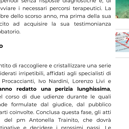
 periodi senza risposte diagnostiche e, di
viare i necessari percorsi terapeutici. La
obre dello scorso anno, ma prima della sua
cito ad acquisire la sua testimonianza
obatorio.
o
ntito di raccogliere e cristallizzare una serie
rati irripetibili, affidati agli specialisti di
rocaccianti, Ivo Nardini, Lorenzo Livi e
hanno redatto una perizia lunghissima
,
el corso di due udienze durante le quali
de formulate dal giudice, dal pubblico
arti coinvolte. Conclusa questa fase, gli atti
 del pm Antonella Trainito, che dovrà
stigative e decidere i prossimi passi. Le