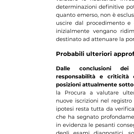
determinazioni definitive po
quanto emerso, non è escluso
uscire dal procedimento e 
inizialmente vengano ridi
destinato ad attenuare la por
Probabili ulteriori appr
Dalle conclusioni dei 
responsabilità e criticit
posizioni attualmente sott
la Procura a valutare ulte
nuove iscrizioni nel registr
ipotesi resta tutta da verifi
che ha segnato profondament
in evidenza le pesanti conse
degli esami diagnostici, s