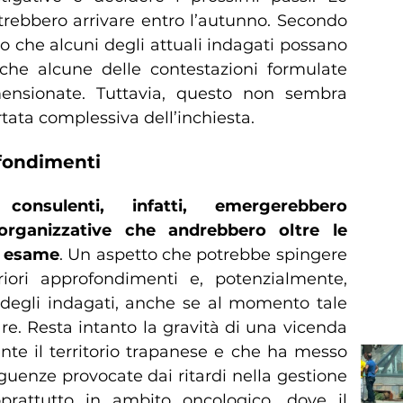
trebbero arrivare entro l’autunno. Secondo
 che alcuni degli attuali indagati possano
che alcune delle contestazioni formulate
mensionate. Tuttavia, questo non sembra
tata complessiva dell’inchiesta.
ofondimenti
consulenti, infatti, emergerebbero
à organizzative che andrebbero oltre le
o esame
. Un aspetto che potrebbe spingere
riori approfondimenti e, potenzialmente,
o degli indagati, anche se al momento tale
care. Resta intanto la gravità di una vicenda
e il territorio trapanese e che ha messo
guenze provocate dai ritardi nella gestione
oprattutto in ambito oncologico, dove il