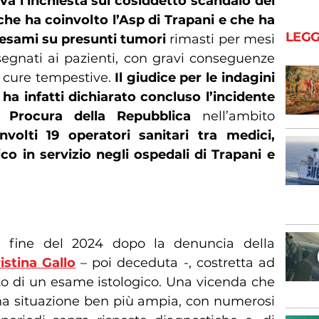
iva l’inchiesta sul cosiddetto scandalo dei
i, che ha coinvolto l’Asp di Trapani e che ha
LEGG
i esami su presunti tumori
rimasti per mesi
segnati ai pazienti, con gravi conseguenze
e cure tempestive.
Il giudice per le indagini
ha infatti dichiarato concluso l’incidente
la Procura della Repubblica
nell’ambito
nvolti 19 operatori sanitari tra medici,
co in servizio negli ospedali di Trapani e
la fine del 2024 dopo la denuncia della
stina Gallo
– poi deceduta -, costretta ad
ito di un esame istologico. Una vicenda che
 una situazione ben più ampia, con numerosi