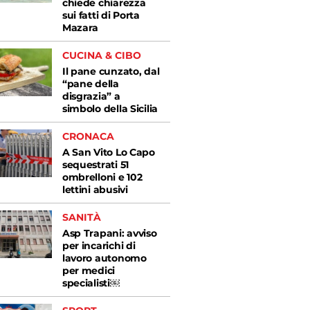
chiede chiarezza
sui fatti di Porta
Mazara
CUCINA & CIBO
Il pane cunzato, dal
“pane della
disgrazia” a
simbolo della Sicilia
CRONACA
A San Vito Lo Capo
sequestrati 51
ombrelloni e 102
lettini abusivi
SANITÀ
Asp Trapani: avviso
per incarichi di
lavoro autonomo
per medici
specialisti￼