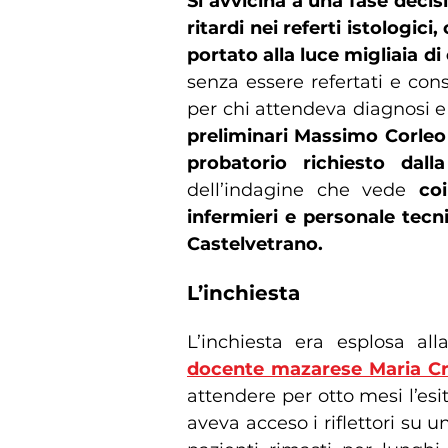
Si avvicina a una fase decis
ritardi nei referti istologic
portato alla luce migliaia d
senza essere refertati e con
per chi attendeva diagnosi 
preliminari Massimo Corleo 
probatorio richiesto dal
dell’indagine che vede
coi
infermieri e personale tecni
Castelvetrano.
L’inchiesta
L’inchiesta era esplosa al
docente mazarese Maria Cri
attendere per otto mesi l’es
aveva acceso i riflettori su