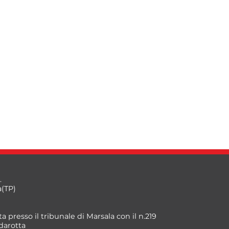
.
a(TP)
a presso il tribunale di Marsala con il n.219
darotta