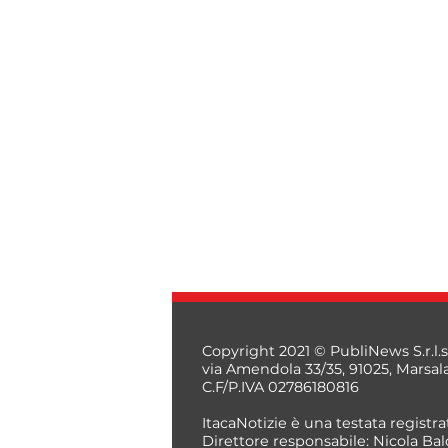
Copyright 2021 © PubliNews S.r.l.s
via Amendola 33/35, 91025, Marsal
C.F/P.IVA 02786180816
ItacaNotizie è una testata registrat
Direttore responsabile: Nicola Bal