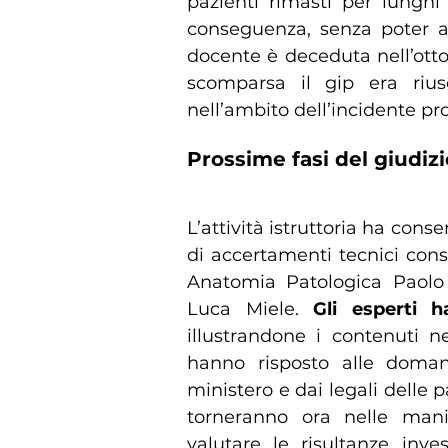
pazienti rimasti per lunghi
conseguenza, senza poter av
docente è deceduta nell’ott
scomparsa il gip era rius
nell’ambito dell’incidente pr
Prossime fasi del giudizi
L’attività istruttoria ha conse
di accertamenti tecnici conside
Anatomia Patologica Paolo P
Luca Miele.
Gli esperti 
illustrandone i contenuti n
hanno risposto alle doman
ministero e dai legali delle p
torneranno ora nelle mani
valutare le risultanze inve