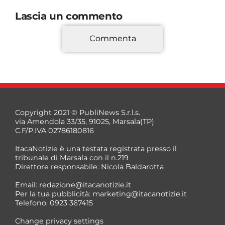
Lascia un commento
Commenta
*
Copyright 2021 © PubliNews S.r.l.s.
via Amendola 33/35, 91025, Marsala(TP)
C.F/P.IVA 02786180816
ItacaNotizie è una testata registrata presso il
tribunale di Marsala con il n.219
Direttore responsabile: Nicola Baldarotta
*
Email:
redazione@itacanotizie.it
*
Per la tua pubblicità:
marketing@itacanotizie.it
Telefono: 0923 367415
Change privacy settings