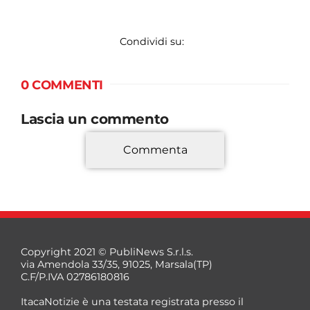
Condividi su:
0 COMMENTI
Lascia un commento
Commenta
*
Copyright 2021 © PubliNews S.r.l.s.
via Amendola 33/35, 91025, Marsala(TP)
C.F/P.IVA 02786180816
ItacaNotizie è una testata registrata presso il