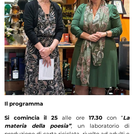
Il programma
Si comincia il 25
alle ore
17.30
con “
La
materia della poesia”
,
un laboratorio di
produzione di carta riciclata, rivolto ad adulti e