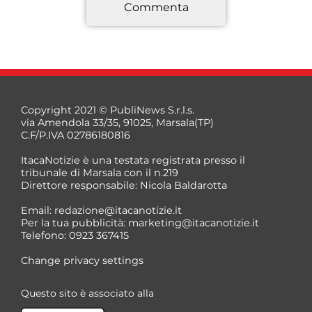
Commenta
*
Copyright 2021 © PubliNews S.r.l.s.
via Amendola 33/35, 91025, Marsala(TP)
C.F/P.IVA 02786180816
ItacaNotizie è una testata registrata presso il
tribunale di Marsala con il n.219
Direttore responsabile: Nicola Baldarotta
*
Email:
redazione@itacanotizie.it
*
Per la tua pubblicità:
marketing@itacanotizie.it
Telefono: 0923 367415
Change privacy settings
Questo sito è associato alla