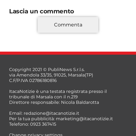
Lascia un commento
Commenta
*
Copyright 2021 © PubliNews S.r.l.s.
via Amendola 33/35, 91025, Marsala(TP)
C.F/P.IVA 02786180816
ItacaNotizie è una testata registrata presso il
tribunale di Marsala con il n.219
Direttore responsabile: Nicola Baldarotta
*
Email:
redazione@itacanotizie.it
*
Per la tua pubblicità:
marketing@itacanotizie.it
Telefono: 0923 367415
Change privacy settings