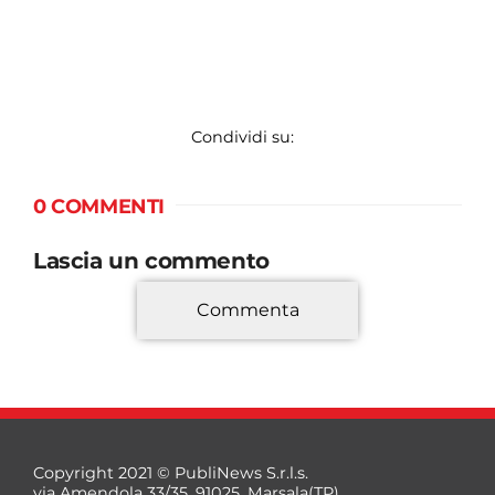
Condividi su:
0 COMMENTI
Lascia un commento
Commenta
*
Copyright 2021 © PubliNews S.r.l.s.
via Amendola 33/35, 91025, Marsala(TP)