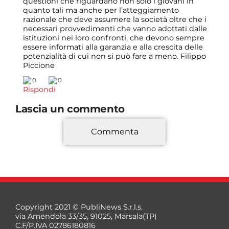
questioni che riguardano non solo i giovani in
quanto tali ma anche per l’atteggiamento
razionale che deve assumere la società oltre che i
necessari provvedimenti che vanno adottati dalle
istituzioni nei loro confronti, che devono sempre
essere informati alla garanzia e alla crescita delle
potenzialità di cui non si può fare a meno. Filippo
Piccione
0
0
Rispondi
Lascia un commento
Commenta
*
Copyright 2021 © PubliNews S.r.l.s.
via Amendola 33/35, 91025, Marsala(TP)
C.F/P.IVA 02786180816