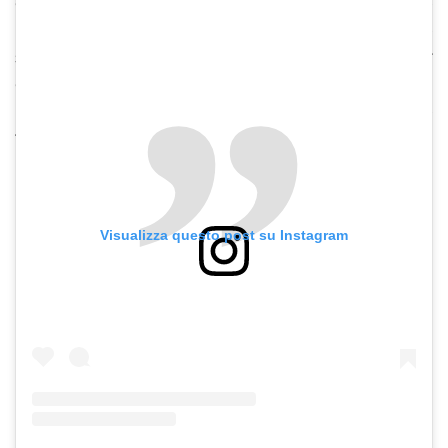
essere più attenta? C’era qualche segnale
premonitore, un episodio, un fattore
scatenante? Hanno fatto abbastanza per
crescerlo o ci sono state delle mancanze?
Domande angoscianti e sensi di colpa che
tutti i genitori in alcune situazioni
inevitabilmente si pongono.
Le risposte non sono sempre facili.
Visualizza questo post su Instagram