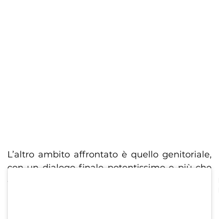
L’altro ambito affrontato è quello genitoriale,
con un dialogo finale potentissimo e più che
esplicativo.
È colpa loro se il figlio è un assassino? Il padre
poteva essere meno severo? La madre poteva