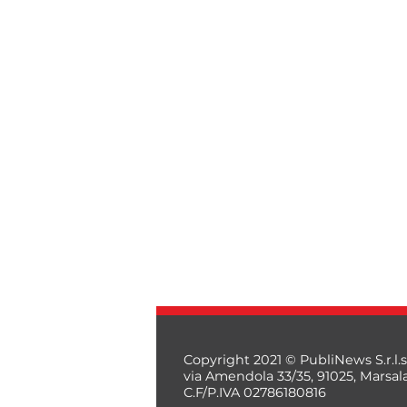
Copyright 2021 © PubliNews S.r.l.s
via Amendola 33/35, 91025, Marsal
C.F/P.IVA 02786180816