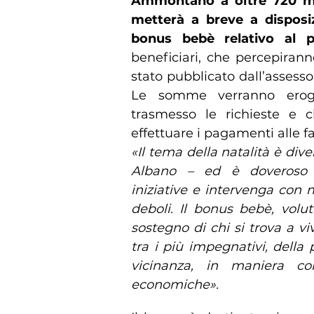
Ammontano a oltre 720 mil
metterà a breve a disposi
bonus bebè relativo al 
beneficiari, che percepirann
stato pubblicato dall’assessor
Le somme verranno eroga
trasmesso le richieste e c
effettuare i pagamenti alle f
«Il tema della natalità è div
Albano – ed è doveroso 
iniziative e intervenga con m
deboli. Il bonus bebè, volu
sostegno di chi si trova a 
tra i più impegnativi, della 
vicinanza, in maniera conc
economiche».