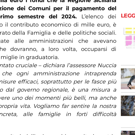
a euro i fondi che la Regione Siciliana
zione dei Comuni per il pagamento del
LEGG
primo semestre del 2024.
L’elenco dei
o il contributo economico di mille euro, è
ato della Famiglia e delle politiche sociali.
te alle amministrazioni che avevano
he dovranno, a loro volta, occuparsi di
amiglie in graduatoria.
entato cruciale – dichiara l’assessore Nuccia
che ogni amministrazione intraprenda
isure efficaci, soprattutto per le fasce più
to dal governo regionale, è una misura a
vivere uno dei momenti più belli, ma anche
propria vita. Vogliamo far sentire la nostra
reta, alle famiglie in forti difficoltà