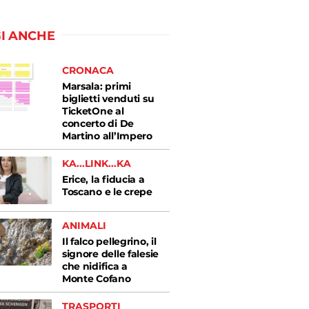
I ANCHE
CRONACA
Marsala: primi
biglietti venduti su
TicketOne al
concerto di De
Martino all’Impero
KA...LINK...KA
Erice, la fiducia a
Toscano e le crepe
ANIMALI
Il falco pellegrino, il
signore delle falesie
che nidifica a
Monte Cofano
TRASPORTI