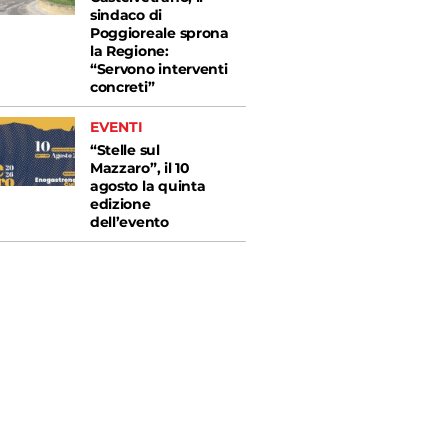
sindaco di
Poggioreale sprona
la Regione:
“Servono interventi
concreti”
EVENTI
“Stelle sul
Mazzaro”, il 10
agosto la quinta
edizione
dell’evento