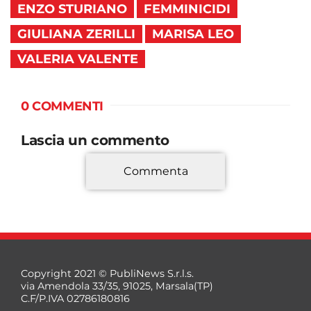
ENZO STURIANO
FEMMINICIDI
GIULIANA ZERILLI
MARISA LEO
VALERIA VALENTE
0 COMMENTI
Lascia un commento
Commenta
*
Copyright 2021 © PubliNews S.r.l.s.
via Amendola 33/35, 91025, Marsala(TP)
C.F/P.IVA 02786180816