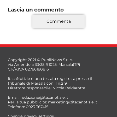
Lascia un commento
Commenta
*
Copyright 2021 © PubliNews S.r.l.s.
via Amendola 33/35, 91025, Marsala(TP)
C.F/P.IVA 02786180816
ItacaNotizie è una testata registrata presso il
tribunale di Marsala con il n.219
Direttore responsabile: Nicola Baldarotta
*
Email:
redazione@itacanotizie.it
*
Per la tua pubblicità:
marketing@itacanotizie.it
Telefono: 0923 367415
Change privacy settings