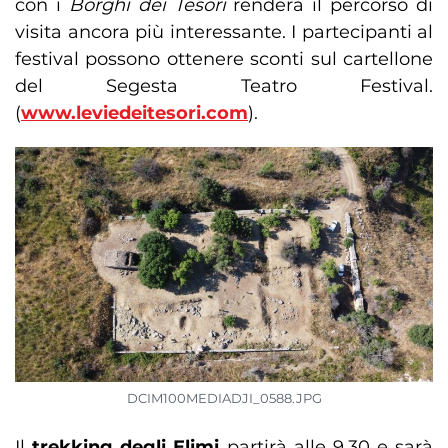
con i
Borghi dei Tesori
renderà il percorso di
visita ancora più interessante. I partecipanti al
festival possono ottenere sconti sul cartellone
del Segesta Teatro Festival.
(
www.leviedeitesori.com
).
DCIM100MEDIADJI_0588.JPG
Il
trekking degli Elimi
partirà alle 9,30 e sarà