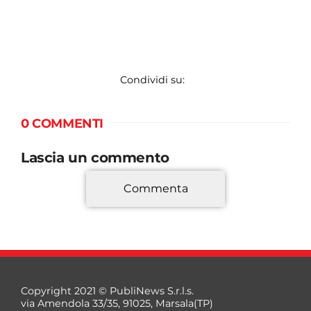
Condividi su:
0 COMMENTI
Lascia un commento
Commenta
*
Copyright 2021 © PubliNews S.r.l.s.
via Amendola 33/35, 91025, Marsala(TP)