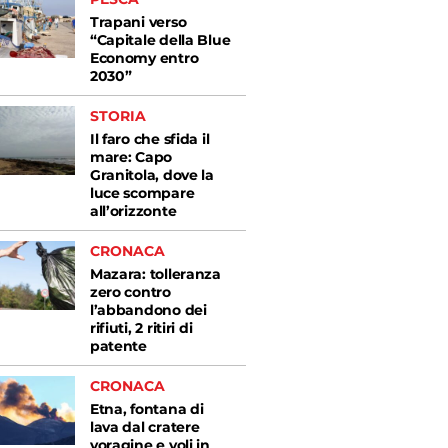
Trapani verso
“Capitale della Blue
Economy entro
2030”
STORIA
Il faro che sfida il
mare: Capo
Granitola, dove la
luce scompare
all’orizzonte
CRONACA
Mazara: tolleranza
zero contro
l’abbandono dei
rifiuti, 2 ritiri di
patente
CRONACA
Etna, fontana di
lava dal cratere
voragine e voli in