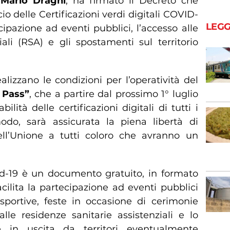
,
Mario Draghi
, ha firmato il Decreto che
cio delle Certificazioni verdi digitali COVID-
LEGG
cipazione ad eventi pubblici, l’accesso alle
iali (RSA) e gli spostamenti sul territorio
lizzano le condizioni per l’operatività del
 Pass”
, che a partire dal prossimo 1° luglio
ilità delle certificazioni digitali di tutti i
odo, sarà assicurata la piena libertà di
ell’Unione a tutti coloro che avranno un
id-19 è un documento gratuito, in formato
cilita la partecipazione ad eventi pubblici
 sportive, feste in occasione di cerimonie
o alle residenze sanitarie assistenziali e lo
 in uscita da territori eventualmente