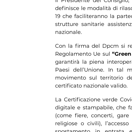
Il Presidente del Consiglio
definisce le modalità di rilas
19 che faciliteranno la parte
strutture sanitarie assistenz
nazionale.
Con la firma del Dpcm si rea
Regolamento Ue sul
“Green
garantirà la piena interoperab
Paesi dell’Unione. In tal m
movimento sul territorio d
certificato nazionale valido.
La Certificazione verde Cov
digitale e stampabile, che fa
(come fiere, concerti, gare
religiose o civili), l’access
spostamento in entrata e