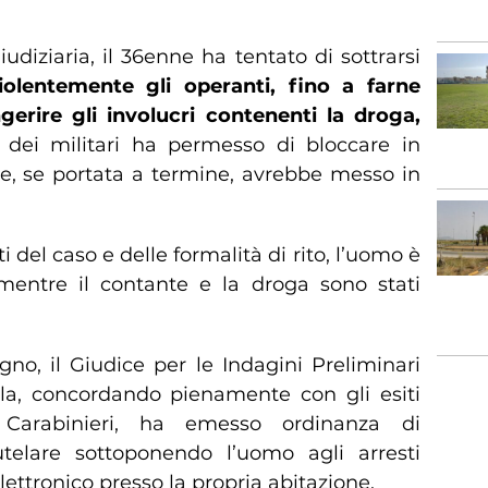
giudiziaria, il 36enne ha tentato di sottrarsi
olentemente gli operanti, fino a farne
gerire gli involucri contenenti la droga,
e dei militari ha permesso di bloccare in
e, se portata a termine, avrebbe messo in
 del caso e delle formalità di rito, l’uomo è
 mentre il contante e la droga sono stati
ugno, il Giudice per le Indagini Preliminari
ala, concordando pienamente con gli esiti
i Carabinieri, ha emesso ordinanza di
telare sottoponendo l’uomo agli arresti
lettronico presso la propria abitazione.