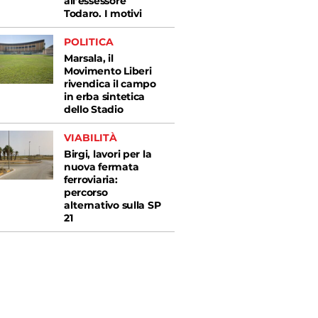
all’essessore
Todaro. I motivi
POLITICA
Marsala, il
Movimento Liberi
rivendica il campo
in erba sintetica
dello Stadio
VIABILITÀ
Birgi, lavori per la
nuova fermata
ferroviaria:
percorso
alternativo sulla SP
21