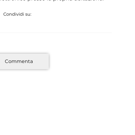
Condividi su:
*
Commenta