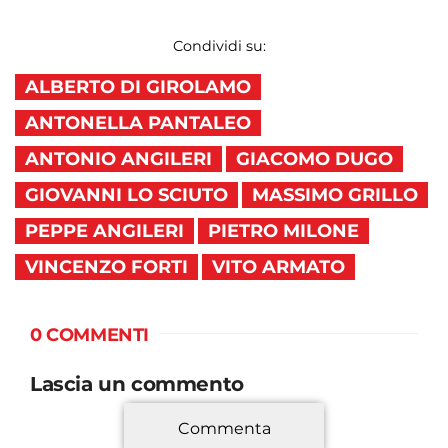
Condividi su:
ALBERTO DI GIROLAMO
ANTONELLA PANTALEO
ANTONIO ANGILERI
GIACOMO DUGO
GIOVANNI LO SCIUTO
MASSIMO GRILLO
PEPPE ANGILERI
PIETRO MILONE
VINCENZO FORTI
VITO ARMATO
0 COMMENTI
Lascia un commento
Commenta
*