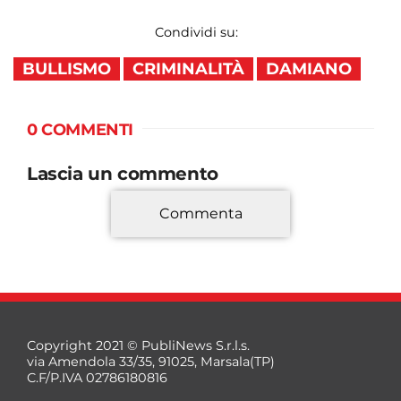
Condividi su:
BULLISMO
CRIMINALITÀ
DAMIANO
0 COMMENTI
Lascia un commento
Commenta
*
Copyright 2021 © PubliNews S.r.l.s.
via Amendola 33/35, 91025, Marsala(TP)
C.F/P.IVA 02786180816