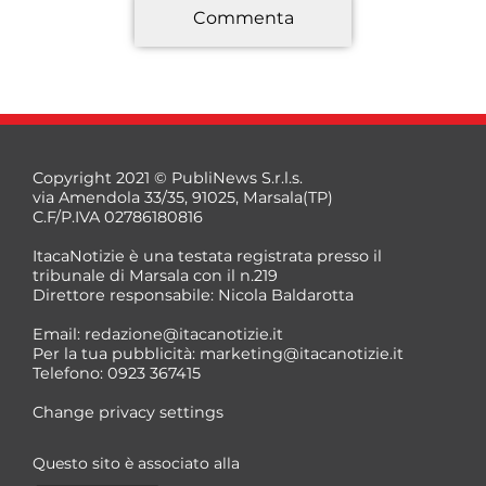
Commenta
*
Copyright 2021 © PubliNews S.r.l.s.
via Amendola 33/35, 91025, Marsala(TP)
C.F/P.IVA 02786180816
ItacaNotizie è una testata registrata presso il
tribunale di Marsala con il n.219
Direttore responsabile: Nicola Baldarotta
*
Email:
redazione@itacanotizie.it
*
Per la tua pubblicità:
marketing@itacanotizie.it
Telefono: 0923 367415
Change privacy settings
Questo sito è associato alla