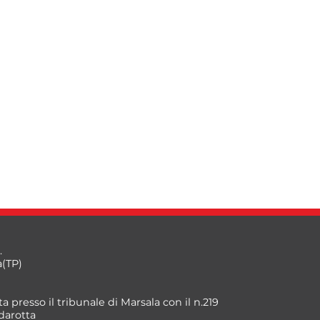
.
a(TP)
a presso il tribunale di Marsala con il n.219
darotta