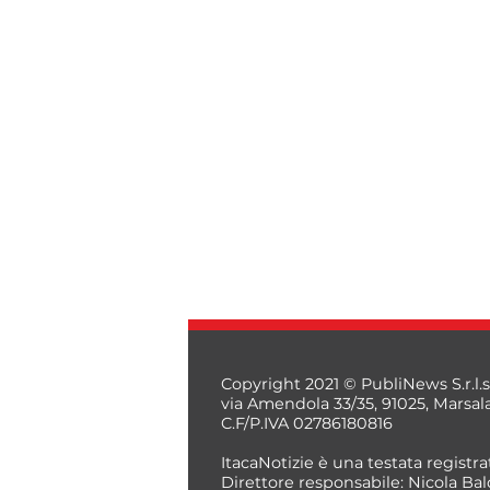
Copyright 2021 © PubliNews S.r.l.s
via Amendola 33/35, 91025, Marsal
C.F/P.IVA 02786180816
ItacaNotizie è una testata registrat
Direttore responsabile: Nicola Bal