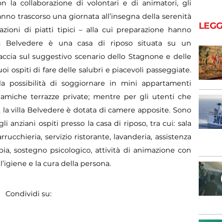
 la collaborazione di volontari e di animatori, gli
hanno trascorso una giornata all’insegna della serenità
LEGG
zioni di piatti tipici – alla cui preparazione hanno
lla Belvedere è una casa di riposo situata su un
ccia sul suggestivo scenario dello Stagnone e delle
uoi ospiti di fare delle salubri e piacevoli passeggiate.
 la possibilità di soggiornare in mini appartamenti
ramiche terrazze private; mentre per gli utenti che
 la villa Belvedere è dotata di camere apposite. Sono
li anziani ospiti presso la casa di riposo, tra cui: sala
arrucchieria, servizio ristorante, lavanderia, assistenza
apia, sostegno psicologico, attività di animazione con
r l’igiene e la cura della persona.
Condividi su: