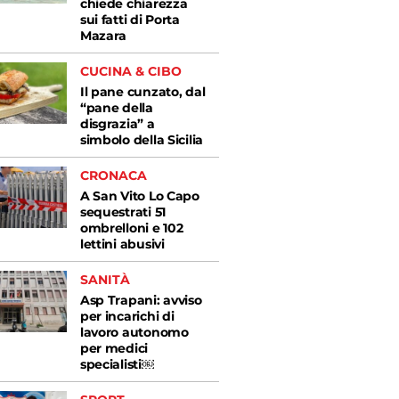
chiede chiarezza
sui fatti di Porta
Mazara
CUCINA & CIBO
Il pane cunzato, dal
“pane della
disgrazia” a
simbolo della Sicilia
CRONACA
A San Vito Lo Capo
sequestrati 51
ombrelloni e 102
lettini abusivi
SANITÀ
Asp Trapani: avviso
per incarichi di
lavoro autonomo
per medici
specialisti￼