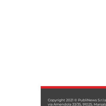
Copyright 2021 © PubliNews S.r.l.s
via Amendola 33/35, 91025, Marsal