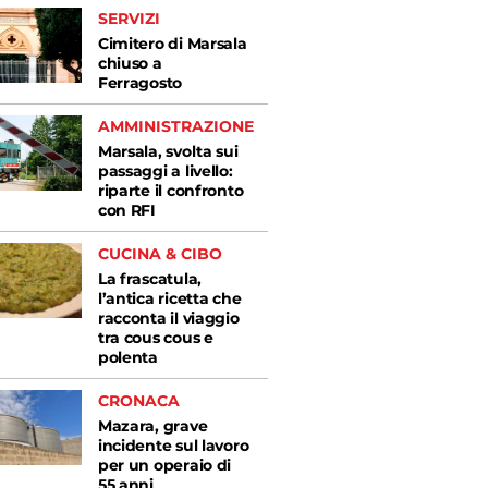
SERVIZI
Cimitero di Marsala
chiuso a
Ferragosto
AMMINISTRAZIONE
Marsala, svolta sui
passaggi a livello:
riparte il confronto
con RFI
CUCINA & CIBO
La frascatula,
l’antica ricetta che
racconta il viaggio
tra cous cous e
polenta
CRONACA
Mazara, grave
incidente sul lavoro
per un operaio di
55 anni