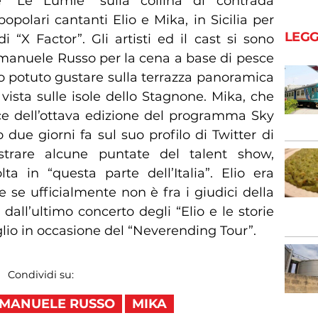
e “Le Lumie” sulla collina di contrada
opolari cantanti Elio e Mika, in Sicilia per
LEGG
di “X Factor”. Gli artisti ed il cast si sono
manuele Russo per la cena a base di pesce
no potuto gustare sulla terrazza panoramica
ista sulle isole dello Stagnone. Mika, che
ce dell’ottava edizione del programma Sky
due giorni fa sul suo profilo di Twitter di
gistrare alcune puntate del talent show,
ta in “questa parte dell’Italia”. Elio era
 se ufficialmente non è fra i giudici della
all’ultimo concerto degli “Elio e le storie
uglio in occasione del “Neverending Tour”.
Condividi su:
MANUELE RUSSO
MIKA