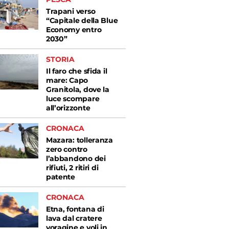
Trapani verso
“Capitale della Blue
Economy entro
2030”
STORIA
Il faro che sfida il
mare: Capo
Granitola, dove la
luce scompare
all’orizzonte
CRONACA
Mazara: tolleranza
zero contro
l’abbandono dei
rifiuti, 2 ritiri di
patente
CRONACA
Etna, fontana di
lava dal cratere
voragine e voli in