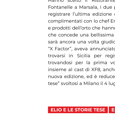
Hanno scelto il Ristorant
Fontanelle a Marsala, i due p
registrare l’ultima edizione 
complimentati con lo chef E
e prodotti dell’orto che han
che concede una bellissima v
sarà ancora una volta giudi
“X Factor”, aveva annunciato 
trovarsi in Sicilia per re
trovandosi per la prima vol
insieme al cast di XF8, anche
nuova edizione, ed è reduce d
tese” svoltosi a Milano il 4 l
ELIO E LE STORIE TESE
E