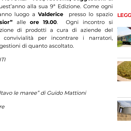
est’anno alla sua 9ª Edizione. Come ogni
ranno luogo a
Valderice
presso lo spazio
LEGG
lsior”
alle
ore 19.00
. Ogni incontro si
zione di prodotti a cura di aziende del
convivialità per incontrare i narratori,
estioni di quanto ascoltato.
TI
ltavo le maree” di Guido Mattioni
re