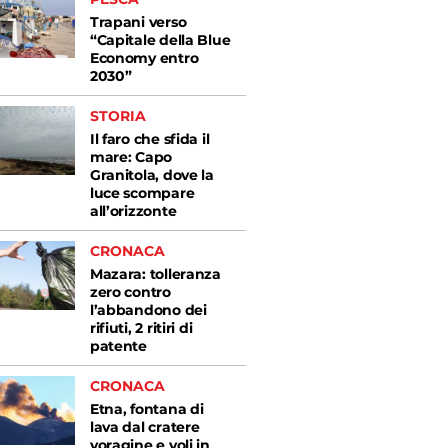
Trapani verso
“Capitale della Blue
Economy entro
2030”
STORIA
Il faro che sfida il
mare: Capo
Granitola, dove la
luce scompare
all’orizzonte
CRONACA
Mazara: tolleranza
zero contro
l’abbandono dei
rifiuti, 2 ritiri di
patente
CRONACA
Etna, fontana di
lava dal cratere
voragine e voli in