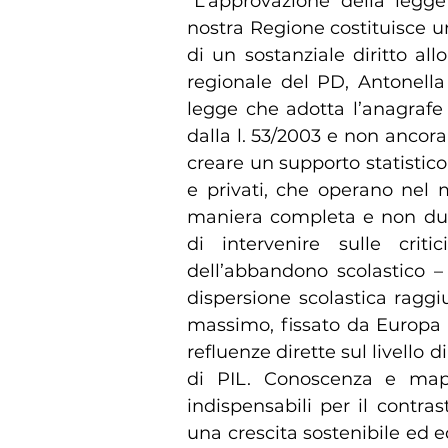
“L’approvazione della legge 
nostra Regione costituisce un
di un sostanziale diritto all
regionale del PD, Antonella 
legge che adotta l’anagrafe n
dalla l. 53/2003 e non ancora e
creare un supporto statistico
e privati, che operano nel m
maniera completa e non dupl
di intervenire sulle criti
dell’abbandono scolastico –
dispersione scolastica raggiu
massimo, fissato da Europa 
refluenze dirette sul livello 
di PIL. Conoscenza e map
indispensabili per il contr
una crescita sostenibile ed 