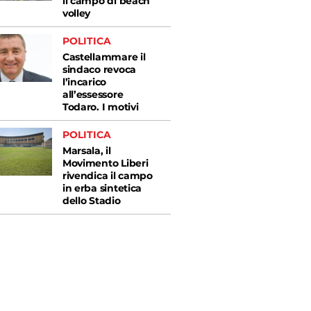
il campo di beach
volley
POLITICA
Castellammare il
sindaco revoca
l’incarico
all’essessore
Todaro. I motivi
POLITICA
Marsala, il
Movimento Liberi
rivendica il campo
in erba sintetica
dello Stadio