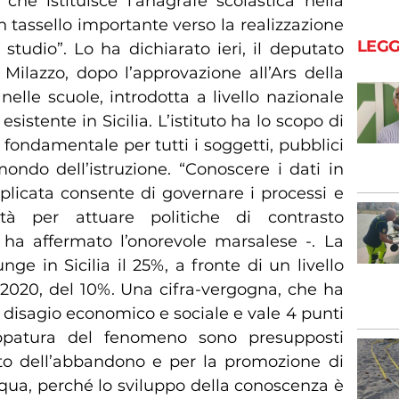
che istituisce l’anagrafe scolastica nella
 tassello importante verso la realizzazione
LEGG
o studio”. Lo ha dichiarato ieri, il deputato
Milazzo, dopo l’approvazione all’Ars della
elle scuole, introdotta a livello nazionale
sistente in Sicilia. L’istituto ha lo scopo di
 fondamentale per tutti i soggetti, pubblici
ondo dell’istruzione. “Conoscere i dati in
icata consente di governare i processi e
cità per attuare politiche di contrasto
 ha affermato l’onorevole marsalese -. La
nge in Sicilia il 25%, a fronte di un livello
2020, del 10%. Una cifra-vergogna, che ha
di disagio economico e sociale e vale 4 punti
patura del fenomeno sono presupposti
asto dell’abbandono e per la promozione di
equa, perché lo sviluppo della conoscenza è