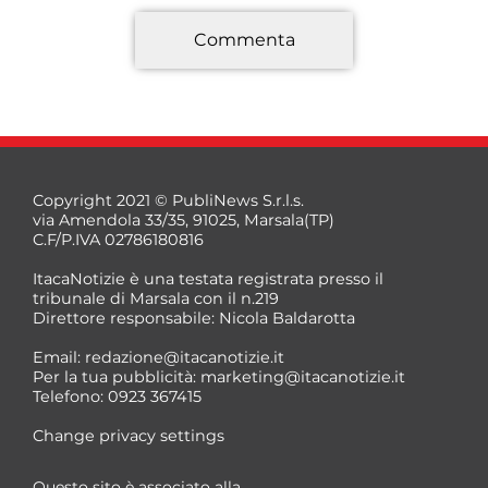
Commenta
*
Copyright 2021 © PubliNews S.r.l.s.
via Amendola 33/35, 91025, Marsala(TP)
C.F/P.IVA 02786180816
ItacaNotizie è una testata registrata presso il
tribunale di Marsala con il n.219
Direttore responsabile: Nicola Baldarotta
*
Email:
redazione@itacanotizie.it
*
Per la tua pubblicità:
marketing@itacanotizie.it
Telefono: 0923 367415
Change privacy settings
Questo sito è associato alla