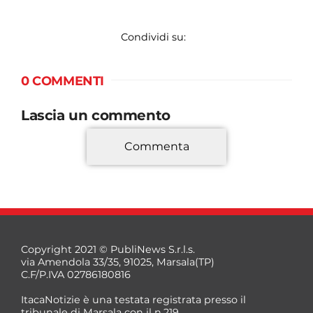
Condividi su:
0 COMMENTI
Lascia un commento
Commenta
*
Copyright 2021 © PubliNews S.r.l.s.
via Amendola 33/35, 91025, Marsala(TP)
C.F/P.IVA 02786180816
ItacaNotizie è una testata registrata presso il
tribunale di Marsala con il n.219