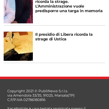
ricorda la strage.
L’Amministrazione vuole
predisporre una targa in memoria
Il presidio di Libera ricorda la
strage di Ustica
Copyright 2021 © PubliNews S.r.l.s.
via Amendola 33/35, 91025, Marsala(TP)
C.F/P.IVA 02786180816
ItacaNotizie è una testata registrata presso il