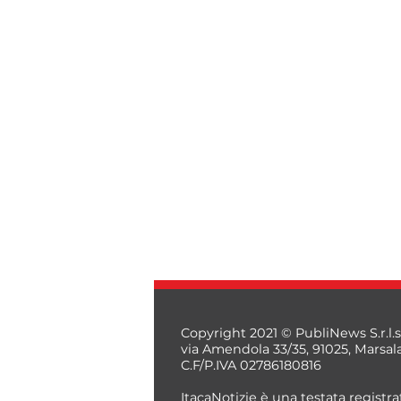
Copyright 2021 © PubliNews S.r.l.s
via Amendola 33/35, 91025, Marsal
C.F/P.IVA 02786180816
ItacaNotizie è una testata registrat