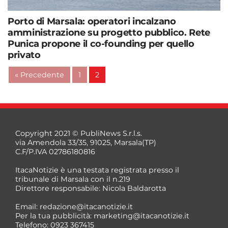
Porto di Marsala: operatori incalzano
amministrazione su progetto pubblico. Rete
Punica propone il co-founding per quello
privato
« Precedente
1
2
Copyright 2021 © PubliNews S.r.l.s.
via Amendola 33/35, 91025, Marsala(TP)
C.F/P.IVA 02786180816
ItacaNotizie è una testata registrata presso il
tribunale di Marsala con il n.219
Direttore responsabile: Nicola Baldarotta
Email:
redazione@itacanotizie.it
Per la tua pubblicità:
marketing@itacanotizie.it
Telefono: 0923 367415