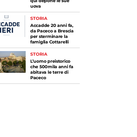
qui depone le sue
uova
STORIA
Accadde 20 anni fa,
da Paceco a Brescia
per sterminare la
famiglia Cottarelli
STORIA
L’uomo preistorico
che 500mila anni fa
abitava le terre di
Paceco