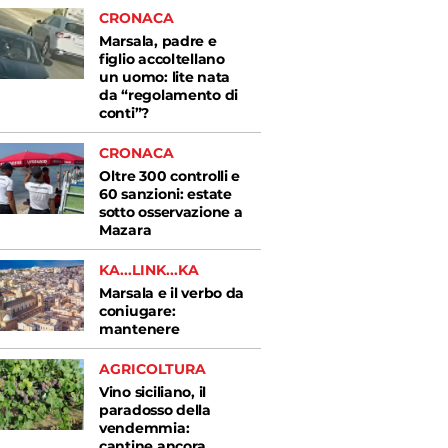
CRONACA
Marsala, padre e
figlio accoltellano
un uomo: lite nata
da “regolamento di
conti”?
CRONACA
Oltre 300 controlli e
60 sanzioni: estate
sotto osservazione a
Mazara
KA...LINK...KA
Marsala e il verbo da
coniugare:
mantenere
AGRICOLTURA
Vino siciliano, il
paradosso della
vendemmia:
cantine ancora