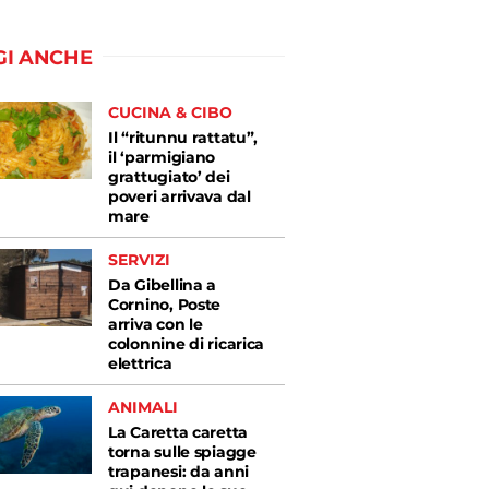
GI ANCHE
CUCINA & CIBO
Il “ritunnu rattatu”,
il ‘parmigiano
grattugiato’ dei
poveri arrivava dal
mare
SERVIZI
Da Gibellina a
Cornino, Poste
arriva con le
colonnine di ricarica
elettrica
ANIMALI
La Caretta caretta
torna sulle spiagge
trapanesi: da anni