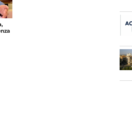
a,
enza