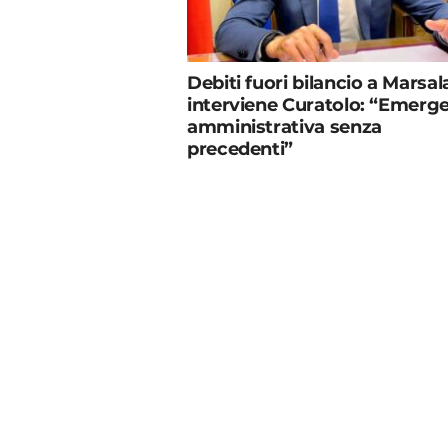
Debiti fuori bilancio a Marsal
interviene Curatolo: “Emerg
amministrativa senza
precedenti”