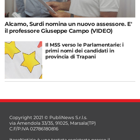
Alcamo, Surdi nomina un nuovo assessore. E'
il professore Giuseppe Campo (VIDEO)
Il M5S verso le Parlamentarie: i
primi nomi dei candidati in
provincia di Trapani
Copyright 2021 © PubliNews S.r.l.s.
via Amendola 33/35, 91025, Marsala(TP)
C.F/P.IVA 02786180816
ItacaNotizie è una testata registrata presso il