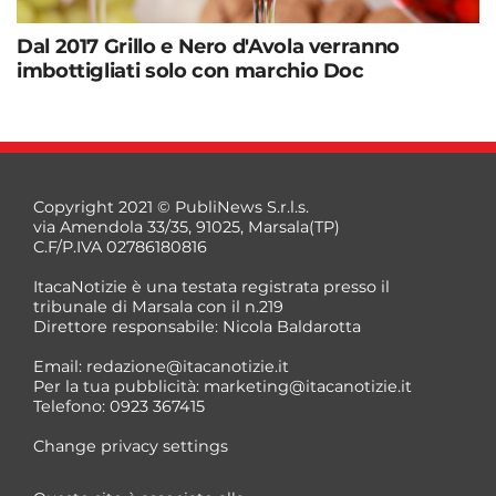
Dal 2017 Grillo e Nero d'Avola verranno
imbottigliati solo con marchio Doc
Copyright 2021 © PubliNews S.r.l.s.
via Amendola 33/35, 91025, Marsala(TP)
C.F/P.IVA 02786180816
ItacaNotizie è una testata registrata presso il
tribunale di Marsala con il n.219
Direttore responsabile: Nicola Baldarotta
Email:
redazione@itacanotizie.it
Per la tua pubblicità:
marketing@itacanotizie.it
Telefono: 0923 367415
Change privacy settings