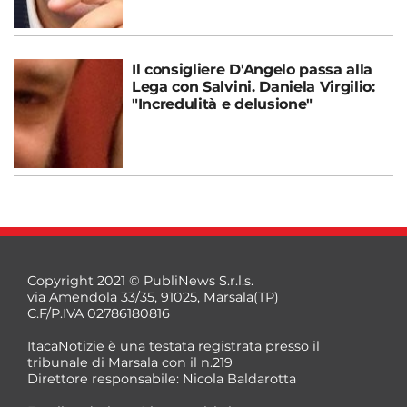
Il consigliere D'Angelo passa alla
Lega con Salvini. Daniela Virgilio:
"Incredulità e delusione"
Copyright 2021 © PubliNews S.r.l.s.
via Amendola 33/35, 91025, Marsala(TP)
C.F/P.IVA 02786180816
ItacaNotizie è una testata registrata presso il
tribunale di Marsala con il n.219
Direttore responsabile: Nicola Baldarotta