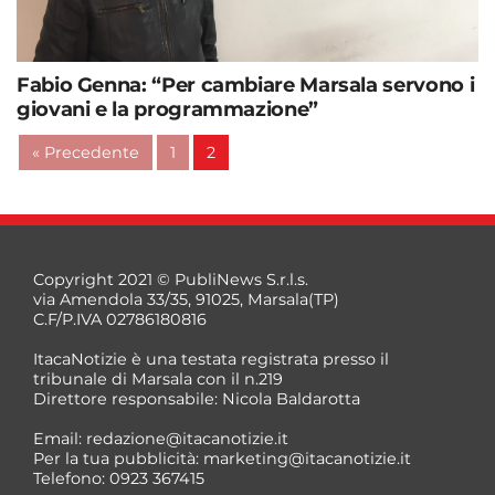
Fabio Genna: “Per cambiare Marsala servono i
giovani e la programmazione”
« Precedente
1
2
Copyright 2021 © PubliNews S.r.l.s.
via Amendola 33/35, 91025, Marsala(TP)
C.F/P.IVA 02786180816
ItacaNotizie è una testata registrata presso il
tribunale di Marsala con il n.219
Direttore responsabile: Nicola Baldarotta
Email:
redazione@itacanotizie.it
Per la tua pubblicità:
marketing@itacanotizie.it
Telefono: 0923 367415