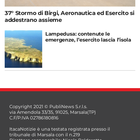
37° Stormo di Birgi, Aeronautica ed Esercito si
addestrano assieme
Lampedusa: contenute le
emergenze, l’esercito lascia l’isola
Copyright 2021 © PubliNews S.r.l.s.
via Amendola 33/35, 91025, Marsala(TP)
C.F/P.IVA 02786180816
ItacaNotizie è una testata registrata presso il
tribunale di Marsala con il n.219