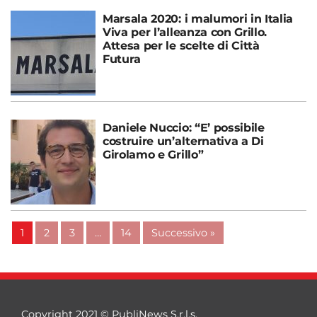
Marsala 2020: i malumori in Italia
Viva per l’alleanza con Grillo.
Attesa per le scelte di Città
Futura
Daniele Nuccio: “E’ possibile
costruire un’alternativa a Di
Girolamo e Grillo”
1
2
3
…
14
Successivo »
Copyright 2021 © PubliNews S.r.l.s.