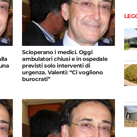
LEG
Scioperano i medici. Oggi
lla
ambulatori chiusi e in ospedale
 una
previsti solo interventi di
urgenza. Valenti: “Ci vogliono
burocrati”