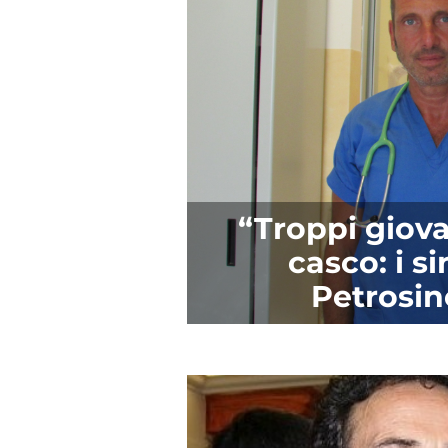
“Troppi giov
casco: i s
Petrosin