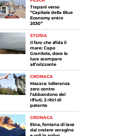
PESCA
Trapani verso
“Capitale della Blue
Economy entro
2030”
STORIA
Il faro che sfida il
mare: Capo
Granitola, dove la
luce scompare
all’orizzonte
CRONACA
Mazara: tolleranza
zero contro
l’abbandono dei
rifiuti, 2 ritiri di
patente
CRONACA
Etna, fontana di lava
dal cratere voragine
e voli in arrivo