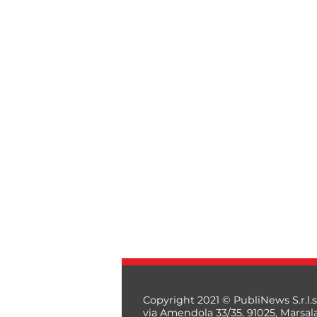
Copyright 2021 © PubliNews S.r.l.s
via Amendola 33/35, 91025, Marsal