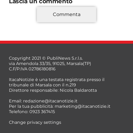
Lascia un commento
Commenta
*
Copyright 2021 © PubliNews S.r.l.s.
via Amendola 33/35, 91025, Marsala(TP)
C.F/P.IVA 02786180816
ItacaNotizie è una testata registrata presso il
tribunale di Marsala con il n.219
Direttore responsabile: Nicola Baldarotta
*
Email:
redazione@itacanotizie.it
*
Per la tua pubblicità:
marketing@itacanotizie.it
Telefono: 0923 367415
Change privacy settings