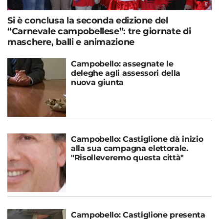
Si è conclusa la seconda edizione del
“Carnevale campobellese”: tre giornate di
maschere, balli e animazione
Campobello: assegnate le
deleghe agli assessori della
nuova giunta
Campobello: Castiglione dà inizio
alla sua campagna elettorale.
"Risolleveremo questa città"
Campobello: Castiglione presenta